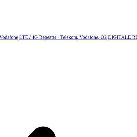
 Vodafone
LTE / 4G Repeater - Telekom, Vodafone, O2
DIGITALE R