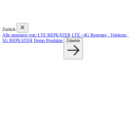
Zurück
Alle anzeigen von: LTE REPEATER
LTE / 4G Repeater - Telekom,
5G REPEATER
Demo Produkte
Zubehör