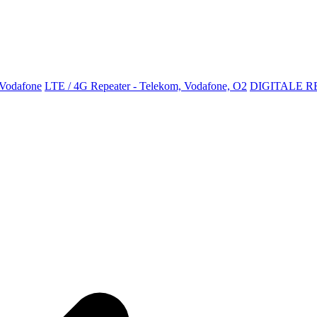
 Vodafone
LTE / 4G Repeater - Telekom, Vodafone, O2
DIGITALE R