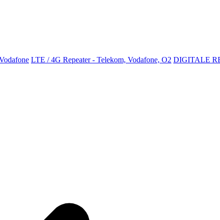
 Vodafone
LTE / 4G Repeater - Telekom, Vodafone, O2
DIGITALE R