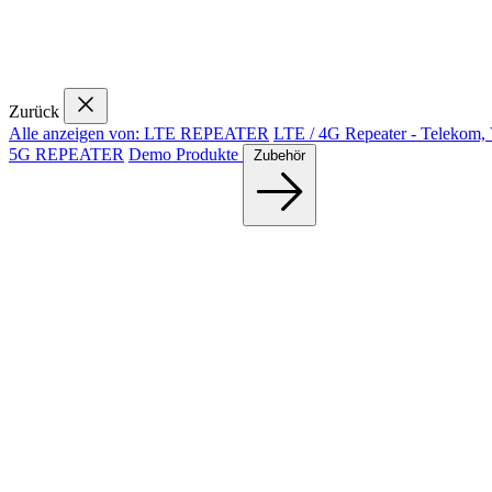
Zurück
Alle anzeigen von: LTE REPEATER
LTE / 4G Repeater - Telekom,
5G REPEATER
Demo Produkte
Zubehör