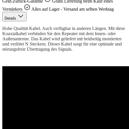
Geld-Zurück-Garantie
Gratis Lieferung beim Kauf eines
Verstärkers
Alles auf Lager - Versand am selben Werktag
Details
Hohe Qualität Kabel. Auch verfügbar in anderen Längen. Mit diese
Koaxialkabel verbinden Sie den Repeater mit dem Innen- oder
Außenantenne. Das Kabel wird geliefert mit beidseitig montierten
und verlötet N Steckern. Dieses Kabel sorgt für eine optimale und
störungsfreie Übertragung des Signals.