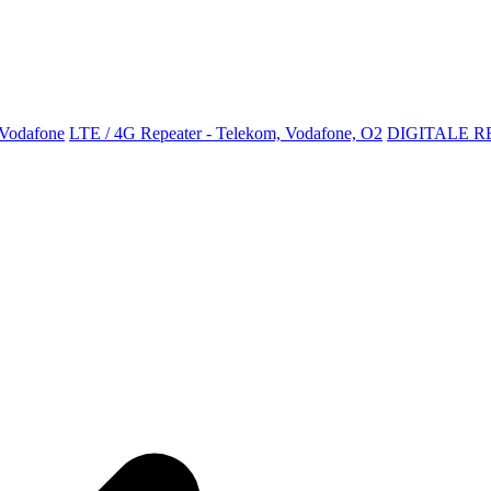
 Vodafone
LTE / 4G Repeater - Telekom, Vodafone, O2
DIGITALE R