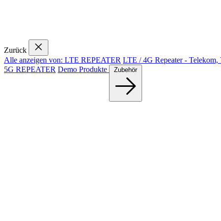
Zurück
Alle anzeigen von: LTE REPEATER
LTE / 4G Repeater - Telekom,
5G REPEATER
Demo Produkte
Zubehör