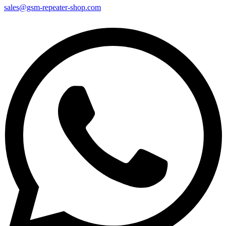
sales@gsm-repeater-shop.com